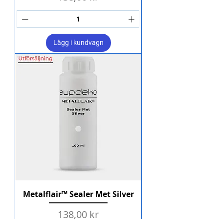
Lägg i kundvagn
Metalflair™ Sealer Met Silver
Pris
138,00 kr