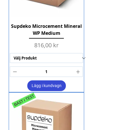
Supdeko Microcement Mineral
WP Medium
Pris
816,00 kr
Lägg i kundvagn