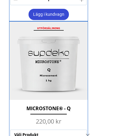
Lägg i kundvagn
MICROSTONE® - Q
Pris
220,00 kr