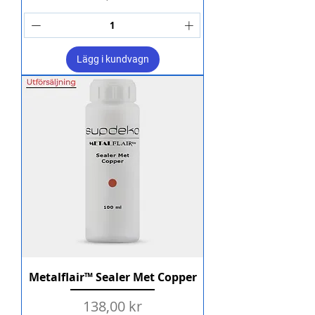
Lägg i kundvagn
Metalflair™ Sealer Met Copper
Pris
138,00 kr