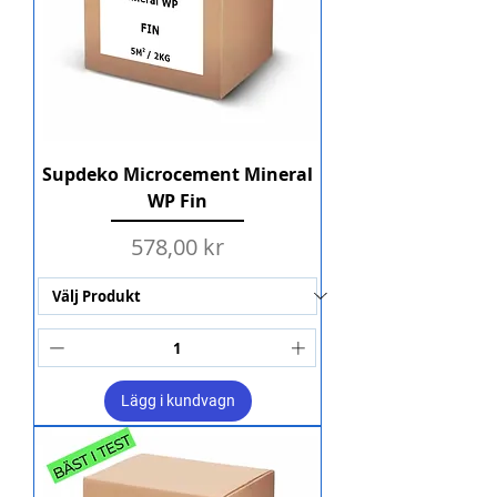
Supdeko Microcement Mineral
WP Fin
Pris
578,00 kr
Lägg i kundvagn