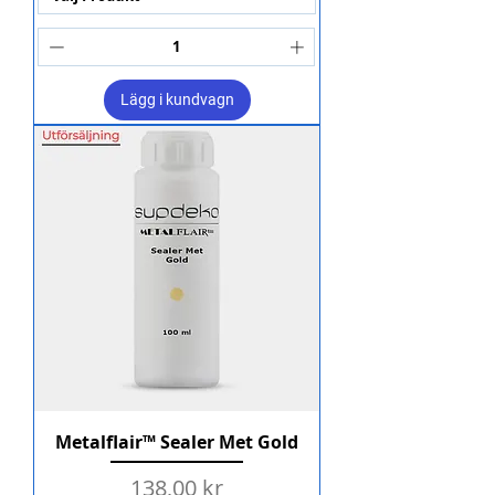
Lägg i kundvagn
Metalflair™ Sealer Met Gold
Pris
138,00 kr