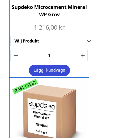
Supdeko Microcement Mineral
WP Grov
Pris
1 216,00 kr
Lägg i kundvagn