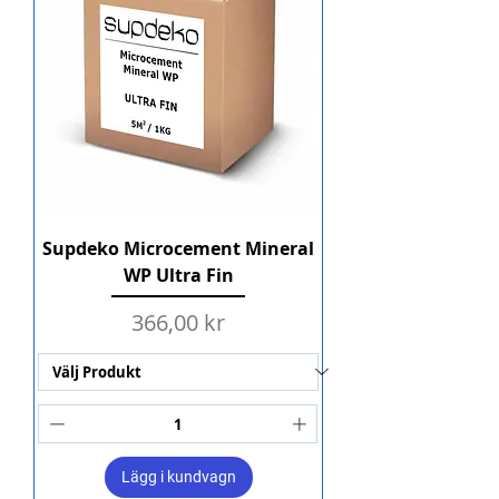
Supdeko Microcement Mineral
WP Ultra Fin
Pris
366,00 kr
Lägg i kundvagn