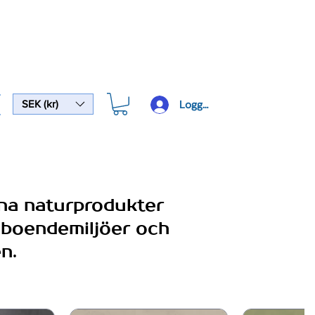
Logga In
SEK (kr)
ena naturprodukter
ka boendemiljöer och
n.